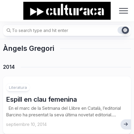
Skip
to
content
Àngels Gregori
2014
Literatura
Espill en clau femenina
En el marc de la Setmana del Llibre en Català, l’editorial
Barcino ha presentat la seva última novetat editorial....
septiembre 10, 2014