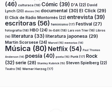
(46)
Cómic
(39)
D'A
(22)
David
culturaca
(18)
documental
(30)
El Click
(29)
Lynch
(20)
discos
(14)
entrevista
(39)
El Click de Ràdio Montornès
(22)
escritoras
(56)
Festival
(27)
feminismo
(17)
HBO
(24)
fotografía
(18)
In-Edit
(18)
Lars von Trier
(16)
Libros
literatura
(33)
literatura japonesa
(29)
(16)
Martin Scorsese
(24)
Marvel
(15)
memorias
(14)
Música
(80)
Netflix
(54)
Paul Thomas
poesía
(40)
Rock
Punk
(17)
poeta
(15)
Anderson
(14)
(32)
serie
(28)
Steven Spielberg
(22)
Stanley Kubrick
(15)
Teatro
(16)
Werner Herzog
(17)