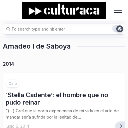
Skip
to
content
Amadeo I de Saboya
2014
Cine
‘Stella Cadente’: el hombre que no
pudo reinar
“(…) Creí que la corta experiencia de mi vida en el arte de
mandar sería sufrida por la lealtad de...
junio 6, 2014