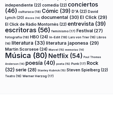
conciertos
independiente
(22)
comedia
(22)
(46)
Cómic
(39)
D'A
(22)
David
culturaca
(18)
documental
(30)
El Click
(29)
Lynch
(20)
discos
(14)
entrevista
(39)
El Click de Ràdio Montornès
(22)
escritoras
(56)
Festival
(27)
feminismo
(17)
HBO
(24)
fotografía
(18)
In-Edit
(18)
Lars von Trier
(16)
Libros
literatura
(33)
literatura japonesa
(29)
(16)
Martin Scorsese
(24)
Marvel
(15)
memorias
(14)
Música
(80)
Netflix
(54)
Paul Thomas
poesía
(40)
Rock
Punk
(17)
poeta
(15)
Anderson
(14)
(32)
serie
(28)
Steven Spielberg
(22)
Stanley Kubrick
(15)
Teatro
(16)
Werner Herzog
(17)