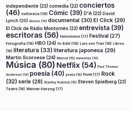
conciertos
independiente
(22)
comedia
(22)
(46)
Cómic
(39)
D'A
(22)
David
culturaca
(18)
documental
(30)
El Click
(29)
Lynch
(20)
discos
(14)
entrevista
(39)
El Click de Ràdio Montornès
(22)
escritoras
(56)
Festival
(27)
feminismo
(17)
HBO
(24)
fotografía
(18)
In-Edit
(18)
Lars von Trier
(16)
Libros
literatura
(33)
literatura japonesa
(29)
(16)
Martin Scorsese
(24)
Marvel
(15)
memorias
(14)
Música
(80)
Netflix
(54)
Paul Thomas
poesía
(40)
Rock
Punk
(17)
poeta
(15)
Anderson
(14)
(32)
serie
(28)
Steven Spielberg
(22)
Stanley Kubrick
(15)
Teatro
(16)
Werner Herzog
(17)