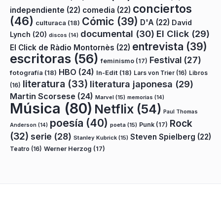
conciertos
independiente
(22)
comedia
(22)
(46)
Cómic
(39)
D'A
(22)
David
culturaca
(18)
documental
(30)
El Click
(29)
Lynch
(20)
discos
(14)
entrevista
(39)
El Click de Ràdio Montornès
(22)
escritoras
(56)
Festival
(27)
feminismo
(17)
HBO
(24)
fotografía
(18)
In-Edit
(18)
Lars von Trier
(16)
Libros
literatura
(33)
literatura japonesa
(29)
(16)
Martin Scorsese
(24)
Marvel
(15)
memorias
(14)
Música
(80)
Netflix
(54)
Paul Thomas
poesía
(40)
Rock
Punk
(17)
poeta
(15)
Anderson
(14)
(32)
serie
(28)
Steven Spielberg
(22)
Stanley Kubrick
(15)
Teatro
(16)
Werner Herzog
(17)