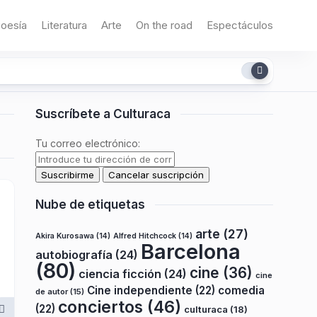
oesía
Literatura
Arte
On the road
Espectáculos
Suscríbete a Culturaca
Tu correo electrónico:
Nube de etiquetas
arte
(27)
Akira Kurosawa
(14)
Alfred Hitchcock
(14)
Barcelona
autobiografía
(24)
(80)
cine
(36)
ciencia ficción
(24)
cine
Cine independiente
(22)
comedia
de autor
(15)
conciertos
(46)
(22)
culturaca
(18)