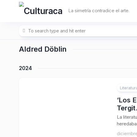
Skip
to
La simetría contradice el arte.
content
Aldred Döblin
2024
Literatur
‘Los E
Tergit
La litera
heredaban
diciembre