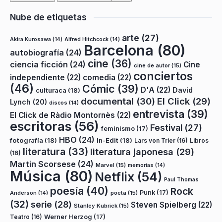
Nube de etiquetas
arte
(27)
Akira Kurosawa
(14)
Alfred Hitchcock
(14)
Barcelona
(80)
autobiografía
(24)
cine
(36)
ciencia ficción
(24)
Cine
cine de autor
(15)
conciertos
independiente
(22)
comedia
(22)
(46)
Cómic
(39)
D'A
(22)
David
culturaca
(18)
documental
(30)
El Click
(29)
Lynch
(20)
discos
(14)
entrevista
(39)
El Click de Ràdio Montornès
(22)
escritoras
(56)
Festival
(27)
feminismo
(17)
HBO
(24)
fotografía
(18)
In-Edit
(18)
Lars von Trier
(16)
Libros
literatura
(33)
literatura japonesa
(29)
(16)
Martin Scorsese
(24)
Marvel
(15)
memorias
(14)
Música
(80)
Netflix
(54)
Paul Thomas
poesía
(40)
Rock
Punk
(17)
poeta
(15)
Anderson
(14)
(32)
serie
(28)
Steven Spielberg
(22)
Stanley Kubrick
(15)
Teatro
(16)
Werner Herzog
(17)