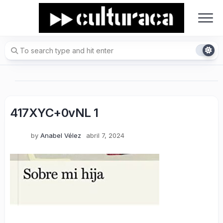
Skip
to
content
417XYC+0vNL 1
by
Anabel Vélez
abril 7, 2024