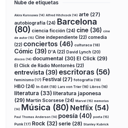
Nube de etiquetas
arte
(27)
Akira Kurosawa
(14)
Alfred Hitchcock
(14)
Barcelona
autobiografía
(24)
(80)
cine
(36)
ciencia ficción
(24)
cine
Cine independiente
(22)
comedia
de autor
(15)
conciertos
(46)
(22)
culturaca
(18)
Cómic
(39)
D'A
(22)
David Lynch
(20)
documental
(30)
El Click
(29)
discos
(14)
El Click de Ràdio Montornès
(22)
escritoras
(56)
entrevista
(39)
Festival
(27)
fotografía
(18)
feminismo
(17)
HBO
(24)
In-Edit
(18)
Lars von Trier
(16)
Libros
(16)
literatura
(33)
literatura japonesa
(29)
Martin Scorsese
(24)
Marvel
(15)
memorias
Música
(80)
Netflix
(54)
(14)
poesía
(40)
poeta
(15)
Paul Thomas Anderson
(14)
Rock
(32)
serie
(28)
Punk
(17)
Stanley Kubrick