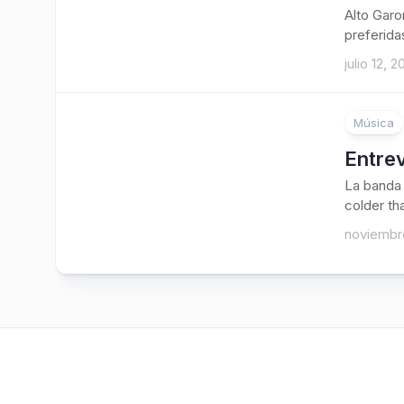
Alto Garo
preferida
julio 12, 
Música
Entrev
La banda 
colder th
noviembre