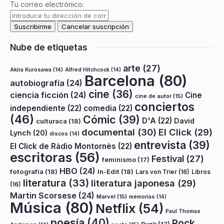
Tu correo electrónico:
Nube de etiquetas
arte
(27)
Akira Kurosawa
(14)
Alfred Hitchcock
(14)
Barcelona
(80)
autobiografía
(24)
cine
(36)
ciencia ficción
(24)
Cine
cine de autor
(15)
conciertos
independiente
(22)
comedia
(22)
(46)
Cómic
(39)
D'A
(22)
David
culturaca
(18)
documental
(30)
El Click
(29)
Lynch
(20)
discos
(14)
entrevista
(39)
El Click de Ràdio Montornès
(22)
escritoras
(56)
Festival
(27)
feminismo
(17)
HBO
(24)
fotografía
(18)
In-Edit
(18)
Lars von Trier
(16)
Libros
literatura
(33)
literatura japonesa
(29)
(16)
Martin Scorsese
(24)
Marvel
(15)
memorias
(14)
Música
(80)
Netflix
(54)
Paul Thomas
poesía
(40)
Rock