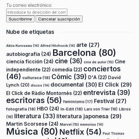
Tu correo electrónico:
Nube de etiquetas
arte
(27)
Akira Kurosawa
(14)
Alfred Hitchcock
(14)
Barcelona
(80)
autobiografía
(24)
cine
(36)
ciencia ficción
(24)
Cine
cine de autor
(15)
conciertos
independiente
(22)
comedia
(22)
(46)
Cómic
(39)
D'A
(22)
David
culturaca
(18)
documental
(30)
El Click
(29)
Lynch
(20)
discos
(14)
entrevista
(39)
El Click de Ràdio Montornès
(22)
escritoras
(56)
Festival
(27)
feminismo
(17)
HBO
(24)
fotografía
(18)
In-Edit
(18)
Lars von Trier
(16)
Libros
literatura
(33)
literatura japonesa
(29)
(16)
Martin Scorsese
(24)
Marvel
(15)
memorias
(14)
Música
(80)
Netflix
(54)
Paul Thomas