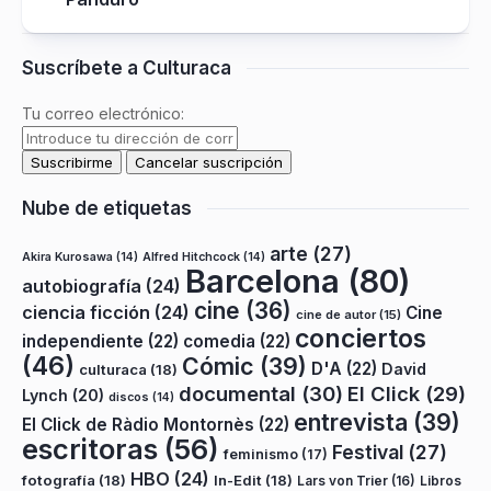
Suscríbete a Culturaca
Tu correo electrónico:
Nube de etiquetas
arte
(27)
Akira Kurosawa
(14)
Alfred Hitchcock
(14)
Barcelona
(80)
autobiografía
(24)
cine
(36)
ciencia ficción
(24)
Cine
cine de autor
(15)
conciertos
independiente
(22)
comedia
(22)
(46)
Cómic
(39)
D'A
(22)
David
culturaca
(18)
documental
(30)
El Click
(29)
Lynch
(20)
discos
(14)
entrevista
(39)
El Click de Ràdio Montornès
(22)
escritoras
(56)
Festival
(27)
feminismo
(17)
HBO
(24)
fotografía
(18)
In-Edit
(18)
Lars von Trier
(16)
Libros