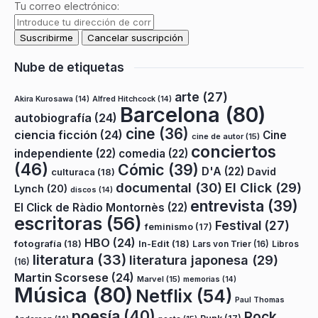
Tu correo electrónico:
Nube de etiquetas
arte
(27)
Akira Kurosawa
(14)
Alfred Hitchcock
(14)
Barcelona
(80)
autobiografía
(24)
cine
(36)
ciencia ficción
(24)
Cine
cine de autor
(15)
conciertos
independiente
(22)
comedia
(22)
(46)
Cómic
(39)
D'A
(22)
David
culturaca
(18)
documental
(30)
El Click
(29)
Lynch
(20)
discos
(14)
entrevista
(39)
El Click de Ràdio Montornès
(22)
escritoras
(56)
Festival
(27)
feminismo
(17)
HBO
(24)
fotografía
(18)
In-Edit
(18)
Lars von Trier
(16)
Libros
literatura
(33)
literatura japonesa
(29)
(16)
Martin Scorsese
(24)
Marvel
(15)
memorias
(14)
Música
(80)
Netflix
(54)
Paul Thomas
poesía
(40)
Rock