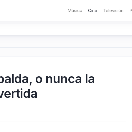
Música
Cine
Televisión
P
palda, o nunca la
vertida