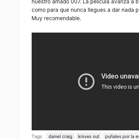
nuestro amado 007. La película avanza a bu
como para que nunca llegues a dar nada po
Muy recomendable.
Tags:
daniel craig
knives out
puñales por la 