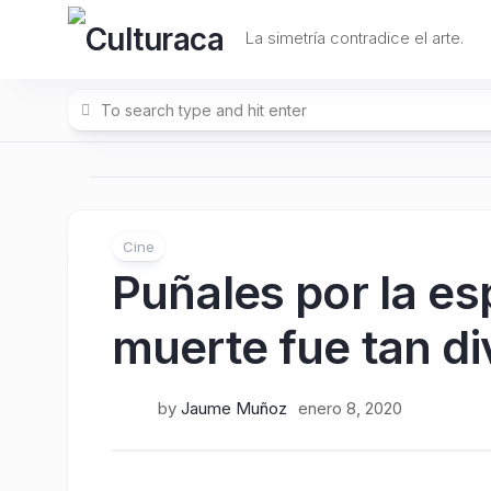
Skip
to
La simetría contradice el arte.
content
Cine
Puñales por la es
muerte fue tan di
by
Jaume Muñoz
enero 8, 2020