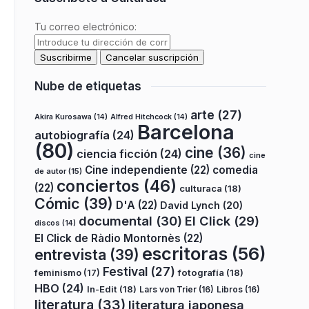
Tu correo electrónico:
Nube de etiquetas
arte
(27)
Akira Kurosawa
(14)
Alfred Hitchcock
(14)
Barcelona
autobiografía
(24)
(80)
cine
(36)
ciencia ficción
(24)
cine
Cine independiente
(22)
comedia
de autor
(15)
conciertos
(46)
(22)
culturaca
(18)
Cómic
(39)
D'A
(22)
David Lynch
(20)
documental
(30)
El Click
(29)
discos
(14)
El Click de Ràdio Montornès
(22)
escritoras
(56)
entrevista
(39)
Festival
(27)
fotografía
(18)
feminismo
(17)
HBO
(24)
In-Edit
(18)
Lars von Trier
(16)
Libros
(16)
literatura
(33)
literatura japonesa