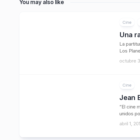
You may also like
Cine
Una r
La partit
Los Plane
octubre 3
Cine
Jean E
“El cine
unidos por
abril 1, 20