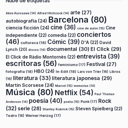
Nube de etiquetas
arte
(27)
Akira Kurosawa
(14)
Alfred Hitchcock
(14)
Barcelona
(80)
autobiografía
(24)
cine
(36)
ciencia ficción
(24)
Cine
cine de autor
(15)
conciertos
independiente
(22)
comedia
(22)
(46)
Cómic
(39)
D'A
(22)
David
culturaca
(18)
documental
(30)
El Click
(29)
Lynch
(20)
discos
(14)
entrevista
(39)
El Click de Ràdio Montornès
(22)
escritoras
(56)
Festival
(27)
feminismo
(17)
HBO
(24)
fotografía
(18)
In-Edit
(18)
Lars von Trier
(16)
Libros
literatura
(33)
literatura japonesa
(29)
(16)
Martin Scorsese
(24)
Marvel
(15)
memorias
(14)
Música
(80)
Netflix
(54)
Paul Thomas
poesía
(40)
Rock
Punk
(17)
poeta
(15)
Anderson
(14)
(32)
serie
(28)
Steven Spielberg
(22)
Stanley Kubrick
(15)
Teatro
(16)
Werner Herzog
(17)