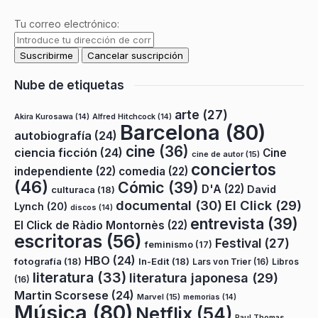
Tu correo electrónico:
Nube de etiquetas
arte
(27)
Akira Kurosawa
(14)
Alfred Hitchcock
(14)
Barcelona
(80)
autobiografía
(24)
cine
(36)
ciencia ficción
(24)
Cine
cine de autor
(15)
conciertos
independiente
(22)
comedia
(22)
(46)
Cómic
(39)
D'A
(22)
David
culturaca
(18)
documental
(30)
El Click
(29)
Lynch
(20)
discos
(14)
entrevista
(39)
El Click de Ràdio Montornès
(22)
escritoras
(56)
Festival
(27)
feminismo
(17)
HBO
(24)
fotografía
(18)
In-Edit
(18)
Lars von Trier
(16)
Libros
literatura
(33)
literatura japonesa
(29)
(16)
Martin Scorsese
(24)
Marvel
(15)
memorias
(14)
Música
(80)
Netflix
(54)
Paul Thomas