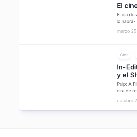
El cin
El día de
lo habrá-
marzo 25
Cine
In-Edi
y el 
Pulp: A F
gira de r
octubre 2