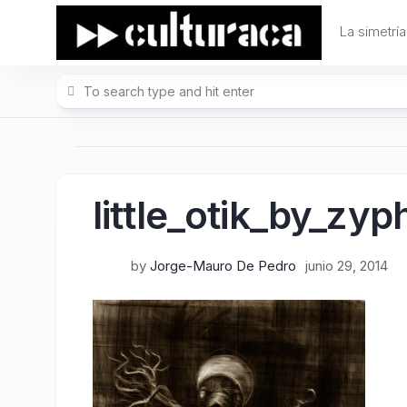
Skip
to
La simetría
content
little_otik_by_zy
by
Jorge-Mauro De Pedro
junio 29, 2014