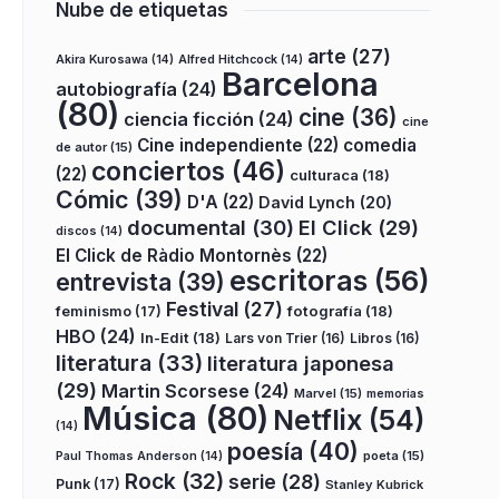
Nube de etiquetas
arte
(27)
Akira Kurosawa
(14)
Alfred Hitchcock
(14)
Barcelona
autobiografía
(24)
(80)
cine
(36)
ciencia ficción
(24)
cine
Cine independiente
(22)
comedia
de autor
(15)
conciertos
(46)
(22)
culturaca
(18)
Cómic
(39)
D'A
(22)
David Lynch
(20)
documental
(30)
El Click
(29)
discos
(14)
El Click de Ràdio Montornès
(22)
escritoras
(56)
entrevista
(39)
Festival
(27)
fotografía
(18)
feminismo
(17)
HBO
(24)
In-Edit
(18)
Lars von Trier
(16)
Libros
(16)
literatura
(33)
literatura japonesa
(29)
Martin Scorsese
(24)
Marvel
(15)
memorias
Música
(80)
Netflix
(54)
(14)
poesía
(40)
poeta
(15)
Paul Thomas Anderson
(14)
Rock
(32)
serie
(28)
Punk
(17)
Stanley Kubrick