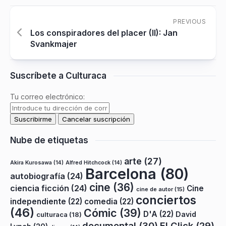
PREVIOUS
Los conspiradores del placer (II): Jan
Svankmajer
Suscríbete a Culturaca
Tu correo electrónico:
Nube de etiquetas
arte
(27)
Akira Kurosawa
(14)
Alfred Hitchcock
(14)
Barcelona
(80)
autobiografía
(24)
cine
(36)
ciencia ficción
(24)
Cine
cine de autor
(15)
conciertos
independiente
(22)
comedia
(22)
(46)
Cómic
(39)
D'A
(22)
David
culturaca
(18)
documental
(30)
El Click
(29)