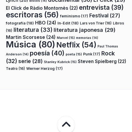
Lynch
(20)
discos
(14)
entrevista
(39)
El Click de Ràdio Montornès
(22)
escritoras
(56)
Festival
(27)
feminismo
(17)
HBO
(24)
fotografía
(18)
In-Edit
(18)
Lars von Trier
(16)
Libros
literatura
(33)
literatura japonesa
(29)
(16)
Martin Scorsese
(24)
Marvel
(15)
memorias
(14)
Música
(80)
Netflix
(54)
Paul Thomas
poesía
(40)
Rock
Punk
(17)
poeta
(15)
Anderson
(14)
(32)
serie
(28)
Steven Spielberg
(22)
Stanley Kubrick
(15)
Teatro
(16)
Werner Herzog
(17)