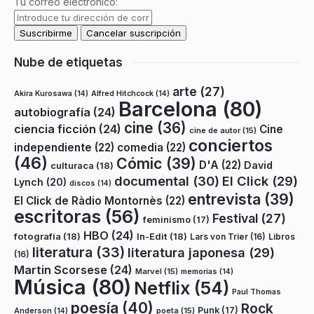
Tu correo electrónico:
Nube de etiquetas
arte
(27)
Akira Kurosawa
(14)
Alfred Hitchcock
(14)
Barcelona
(80)
autobiografía
(24)
cine
(36)
ciencia ficción
(24)
Cine
cine de autor
(15)
conciertos
independiente
(22)
comedia
(22)
(46)
Cómic
(39)
D'A
(22)
David
culturaca
(18)
documental
(30)
El Click
(29)
Lynch
(20)
discos
(14)
entrevista
(39)
El Click de Ràdio Montornès
(22)
escritoras
(56)
Festival
(27)
feminismo
(17)
HBO
(24)
fotografía
(18)
In-Edit
(18)
Lars von Trier
(16)
Libros
literatura
(33)
literatura japonesa
(29)
(16)
Martin Scorsese
(24)
Marvel
(15)
memorias
(14)
Música
(80)
Netflix
(54)
Paul Thomas
poesía
(40)
Rock
Punk
(17)
poeta
(15)
Anderson
(14)