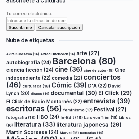
Suscríbete a Culturaca
Tu correo electrónico:
Nube de etiquetas
arte
(27)
Akira Kurosawa
(14)
Alfred Hitchcock
(14)
Barcelona
(80)
autobiografía
(24)
cine
(36)
ciencia ficción
(24)
Cine
cine de autor
(15)
conciertos
independiente
(22)
comedia
(22)
(46)
Cómic
(39)
D'A
(22)
David
culturaca
(18)
documental
(30)
El Click
(29)
Lynch
(20)
discos
(14)
entrevista
(39)
El Click de Ràdio Montornès
(22)
escritoras
(56)
Festival
(27)
feminismo
(17)
HBO
(24)
fotografía
(18)
In-Edit
(18)
Lars von Trier
(16)
Libros
literatura
(33)
literatura japonesa
(29)
(16)
Martin Scorsese
(24)
Marvel
(15)
memorias
(14)