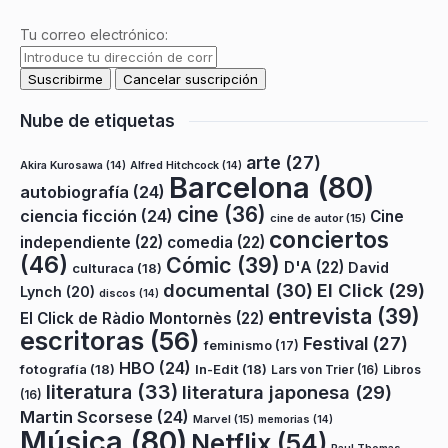
Tu correo electrónico:
Nube de etiquetas
arte
(27)
Akira Kurosawa
(14)
Alfred Hitchcock
(14)
Barcelona
(80)
autobiografía
(24)
cine
(36)
ciencia ficción
(24)
Cine
cine de autor
(15)
conciertos
independiente
(22)
comedia
(22)
(46)
Cómic
(39)
D'A
(22)
David
culturaca
(18)
documental
(30)
El Click
(29)
Lynch
(20)
discos
(14)
entrevista
(39)
El Click de Ràdio Montornès
(22)
escritoras
(56)
Festival
(27)
feminismo
(17)
HBO
(24)
fotografía
(18)
In-Edit
(18)
Lars von Trier
(16)
Libros
literatura
(33)
literatura japonesa
(29)
(16)
Martin Scorsese
(24)
Marvel
(15)
memorias
(14)
Música
(80)
Netflix
(54)