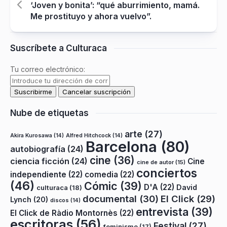
‘Joven y bonita’: “qué aburrimiento, mamá.
Me prostituyo y ahora vuelvo”.
Suscríbete a Culturaca
Tu correo electrónico:
Nube de etiquetas
arte
(27)
Akira Kurosawa
(14)
Alfred Hitchcock
(14)
Barcelona
(80)
autobiografía
(24)
cine
(36)
ciencia ficción
(24)
Cine
cine de autor
(15)
conciertos
independiente
(22)
comedia
(22)
(46)
Cómic
(39)
D'A
(22)
David
culturaca
(18)
documental
(30)
El Click
(29)
Lynch
(20)
discos
(14)
entrevista
(39)
El Click de Ràdio Montornès
(22)
escritoras
(56)
Festival
(27)
feminismo
(17)