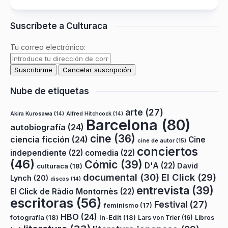
Suscríbete a Culturaca
Tu correo electrónico:
Nube de etiquetas
arte
(27)
Akira Kurosawa
(14)
Alfred Hitchcock
(14)
Barcelona
(80)
autobiografía
(24)
cine
(36)
ciencia ficción
(24)
Cine
cine de autor
(15)
conciertos
independiente
(22)
comedia
(22)
(46)
Cómic
(39)
D'A
(22)
David
culturaca
(18)
documental
(30)
El Click
(29)
Lynch
(20)
discos
(14)
entrevista
(39)
El Click de Ràdio Montornès
(22)
escritoras
(56)
Festival
(27)
feminismo
(17)
HBO
(24)
fotografía
(18)
In-Edit
(18)
Lars von Trier
(16)
Libros