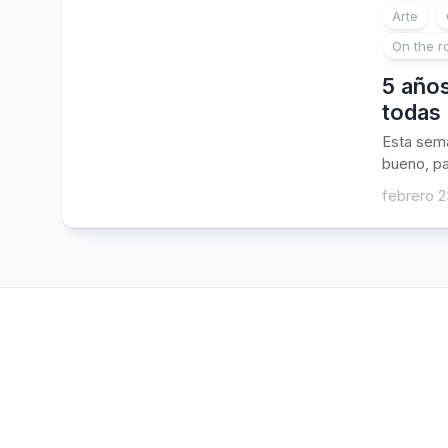
Arte
On the r
5 años
todas 
Esta sema
bueno, pa
febrero 2