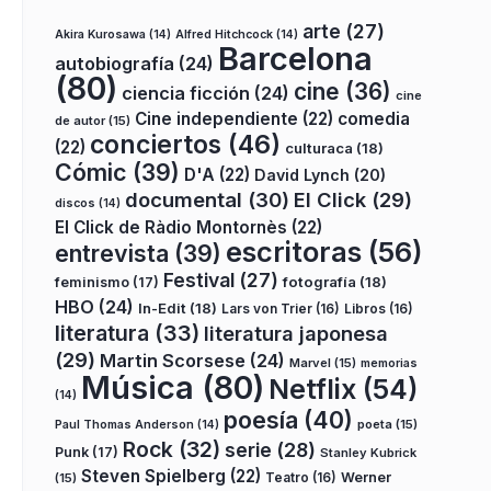
arte
(27)
Akira Kurosawa
(14)
Alfred Hitchcock
(14)
Barcelona
autobiografía
(24)
(80)
cine
(36)
ciencia ficción
(24)
cine
Cine independiente
(22)
comedia
de autor
(15)
conciertos
(46)
(22)
culturaca
(18)
Cómic
(39)
D'A
(22)
David Lynch
(20)
documental
(30)
El Click
(29)
discos
(14)
El Click de Ràdio Montornès
(22)
escritoras
(56)
entrevista
(39)
Festival
(27)
fotografía
(18)
feminismo
(17)
HBO
(24)
In-Edit
(18)
Lars von Trier
(16)
Libros
(16)
literatura
(33)
literatura japonesa
(29)
Martin Scorsese
(24)
Marvel
(15)
memorias
Música
(80)
Netflix
(54)
(14)
poesía
(40)
poeta
(15)
Paul Thomas Anderson
(14)
Rock
(32)
serie
(28)
Punk
(17)
Stanley Kubrick
Steven Spielberg
(22)
Teatro
(16)
Werner
(15)