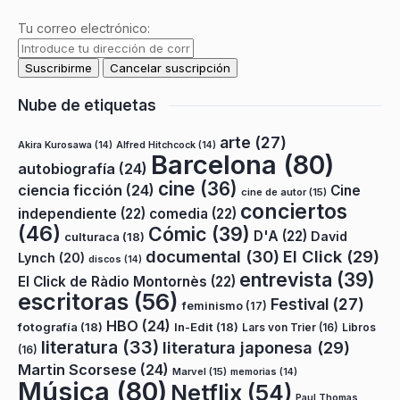
Tu correo electrónico:
Nube de etiquetas
arte
(27)
Akira Kurosawa
(14)
Alfred Hitchcock
(14)
Barcelona
(80)
autobiografía
(24)
cine
(36)
ciencia ficción
(24)
Cine
cine de autor
(15)
conciertos
independiente
(22)
comedia
(22)
(46)
Cómic
(39)
D'A
(22)
David
culturaca
(18)
documental
(30)
El Click
(29)
Lynch
(20)
discos
(14)
entrevista
(39)
El Click de Ràdio Montornès
(22)
escritoras
(56)
Festival
(27)
feminismo
(17)
HBO
(24)
fotografía
(18)
In-Edit
(18)
Lars von Trier
(16)
Libros
literatura
(33)
literatura japonesa
(29)
(16)
Martin Scorsese
(24)
Marvel
(15)
memorias
(14)
Música
(80)
Netflix
(54)
Paul Thomas