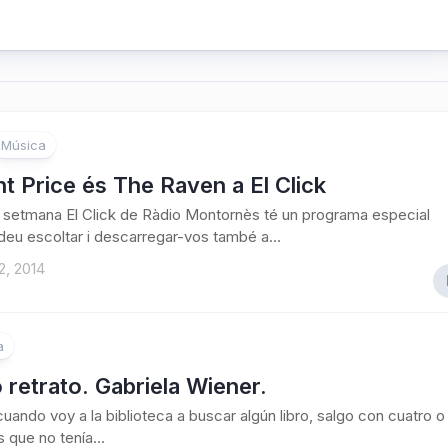
Música
t Price és The Raven a El Click
setmana El Click de Ràdio Montornès té un programa especial
deu escoltar i descarregar-vos també a...
2, 2014
a
retrato. Gabriela Wiener.
uando voy a la biblioteca a buscar algún libro, salgo con cuatro o
 que no tenía...