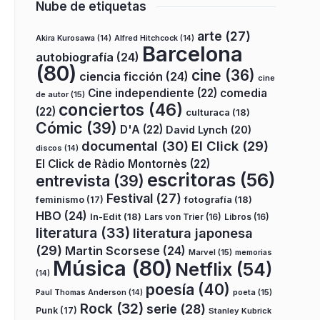
Nube de etiquetas
arte
(27)
Akira Kurosawa
(14)
Alfred Hitchcock
(14)
Barcelona
autobiografía
(24)
(80)
cine
(36)
ciencia ficción
(24)
cine
Cine independiente
(22)
comedia
de autor
(15)
conciertos
(46)
(22)
culturaca
(18)
Cómic
(39)
D'A
(22)
David Lynch
(20)
documental
(30)
El Click
(29)
discos
(14)
El Click de Ràdio Montornès
(22)
escritoras
(56)
entrevista
(39)
Festival
(27)
fotografía
(18)
feminismo
(17)
HBO
(24)
In-Edit
(18)
Lars von Trier
(16)
Libros
(16)
literatura
(33)
literatura japonesa
(29)
Martin Scorsese
(24)
Marvel
(15)
memorias
Música
(80)
Netflix
(54)
(14)
poesía
(40)
poeta
(15)
Paul Thomas Anderson
(14)
Rock
(32)
serie
(28)
Punk
(17)
Stanley Kubrick