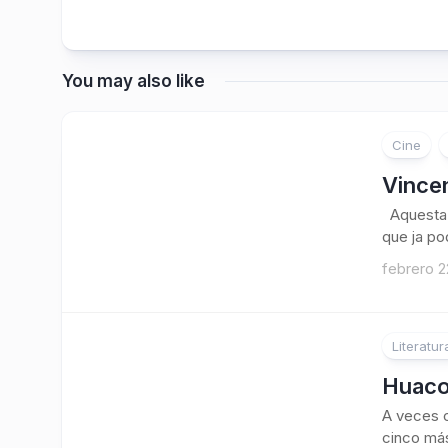
You may also like
Cine
Vincen
Aquesta 
que ja po
febrero 2
Literatur
Huaco 
A veces c
cinco más