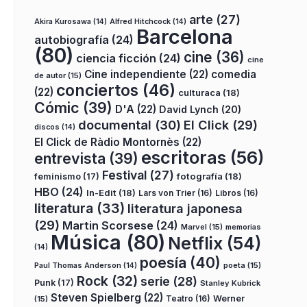
arte
(27)
Akira Kurosawa
(14)
Alfred Hitchcock
(14)
Barcelona
autobiografía
(24)
(80)
cine
(36)
ciencia ficción
(24)
cine
Cine independiente
(22)
comedia
de autor
(15)
conciertos
(46)
(22)
culturaca
(18)
Cómic
(39)
D'A
(22)
David Lynch
(20)
documental
(30)
El Click
(29)
discos
(14)
El Click de Ràdio Montornès
(22)
escritoras
(56)
entrevista
(39)
Festival
(27)
fotografía
(18)
feminismo
(17)
HBO
(24)
In-Edit
(18)
Lars von Trier
(16)
Libros
(16)
literatura
(33)
literatura japonesa
(29)
Martin Scorsese
(24)
Marvel
(15)
memorias
Música
(80)
Netflix
(54)
(14)
poesía
(40)
poeta
(15)
Paul Thomas Anderson
(14)
Rock
(32)
serie
(28)
Punk
(17)
Stanley Kubrick
Steven Spielberg
(22)
Teatro
(16)
Werner
(15)