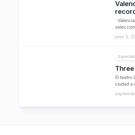
Valenc
recor
Valencian
seleccion
junio 5, 2
Espectác
Three
El teatro
ciudad a 
septiembr