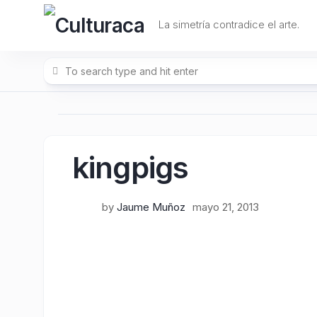
Skip
to
La simetría contradice el arte.
content
kingpigs
by
Jaume Muñoz
mayo 21, 2013