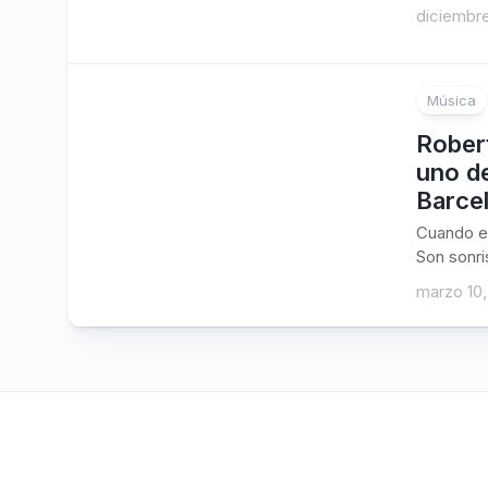
diciembre
Música
Robert
uno de
Barce
Cuando el
Son sonri
marzo 10,