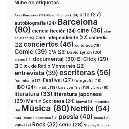
Nube de etiquetas
arte
(27)
Akira Kurosawa
(14)
Alfred Hitchcock
(14)
Barcelona
autobiografía
(24)
(80)
cine
(36)
ciencia ficción
(24)
cine
Cine independiente
(22)
comedia
de autor
(15)
conciertos
(46)
(22)
culturaca
(18)
Cómic
(39)
D'A
(22)
David Lynch
(20)
documental
(30)
El Click
(29)
discos
(14)
El Click de Ràdio Montornès
(22)
escritoras
(56)
entrevista
(39)
Festival
(27)
fotografía
(18)
feminismo
(17)
HBO
(24)
In-Edit
(18)
Lars von Trier
(16)
Libros
(16)
literatura
(33)
literatura japonesa
(29)
Martin Scorsese
(24)
Marvel
(15)
memorias
Música
(80)
Netflix
(54)
(14)
poesía
(40)
poeta
(15)
Paul Thomas Anderson
(14)
Rock
(32)
serie
(28)
Punk
(17)
Stanley Kubrick