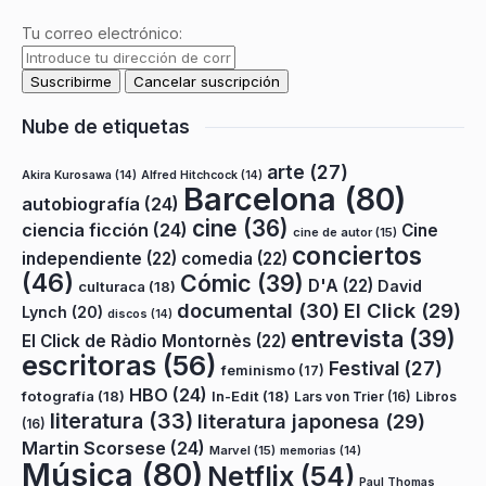
Tu correo electrónico:
Nube de etiquetas
arte
(27)
Akira Kurosawa
(14)
Alfred Hitchcock
(14)
Barcelona
(80)
autobiografía
(24)
cine
(36)
ciencia ficción
(24)
Cine
cine de autor
(15)
conciertos
independiente
(22)
comedia
(22)
(46)
Cómic
(39)
D'A
(22)
David
culturaca
(18)
documental
(30)
El Click
(29)
Lynch
(20)
discos
(14)
entrevista
(39)
El Click de Ràdio Montornès
(22)
escritoras
(56)
Festival
(27)
feminismo
(17)
HBO
(24)
fotografía
(18)
In-Edit
(18)
Lars von Trier
(16)
Libros
literatura
(33)
literatura japonesa
(29)
(16)
Martin Scorsese
(24)
Marvel
(15)
memorias
(14)
Música
(80)
Netflix
(54)
Paul Thomas