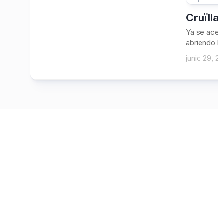
Cruïll
Ya se acer
abriendo 
junio 29, 