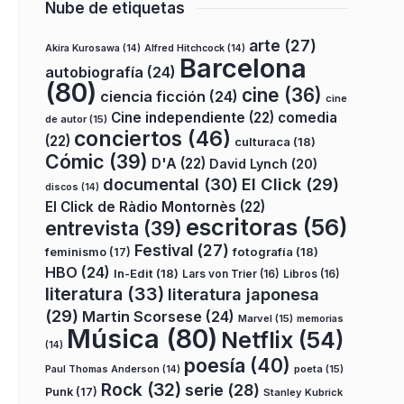
Nube de etiquetas
arte
(27)
Akira Kurosawa
(14)
Alfred Hitchcock
(14)
Barcelona
autobiografía
(24)
(80)
cine
(36)
ciencia ficción
(24)
cine
Cine independiente
(22)
comedia
de autor
(15)
conciertos
(46)
(22)
culturaca
(18)
Cómic
(39)
D'A
(22)
David Lynch
(20)
documental
(30)
El Click
(29)
discos
(14)
El Click de Ràdio Montornès
(22)
escritoras
(56)
entrevista
(39)
Festival
(27)
fotografía
(18)
feminismo
(17)
HBO
(24)
In-Edit
(18)
Lars von Trier
(16)
Libros
(16)
literatura
(33)
literatura japonesa
(29)
Martin Scorsese
(24)
Marvel
(15)
memorias
Música
(80)
Netflix
(54)
(14)
poesía
(40)
poeta
(15)
Paul Thomas Anderson
(14)
Rock
(32)
serie
(28)
Punk
(17)
Stanley Kubrick