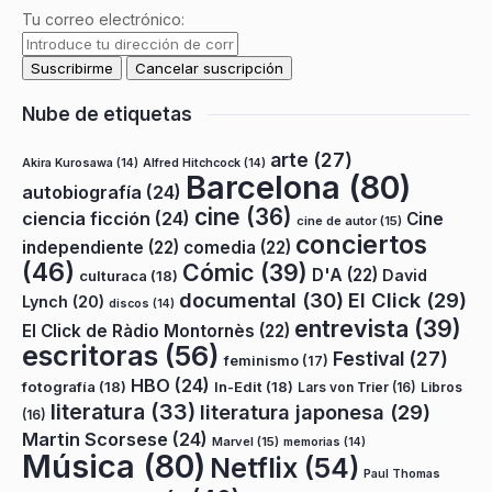
Tu correo electrónico:
Nube de etiquetas
arte
(27)
Akira Kurosawa
(14)
Alfred Hitchcock
(14)
Barcelona
(80)
autobiografía
(24)
cine
(36)
ciencia ficción
(24)
Cine
cine de autor
(15)
conciertos
independiente
(22)
comedia
(22)
(46)
Cómic
(39)
D'A
(22)
David
culturaca
(18)
documental
(30)
El Click
(29)
Lynch
(20)
discos
(14)
entrevista
(39)
El Click de Ràdio Montornès
(22)
escritoras
(56)
Festival
(27)
feminismo
(17)
HBO
(24)
fotografía
(18)
In-Edit
(18)
Lars von Trier
(16)
Libros
literatura
(33)
literatura japonesa
(29)
(16)
Martin Scorsese
(24)
Marvel
(15)
memorias
(14)
Música
(80)
Netflix
(54)
Paul Thomas