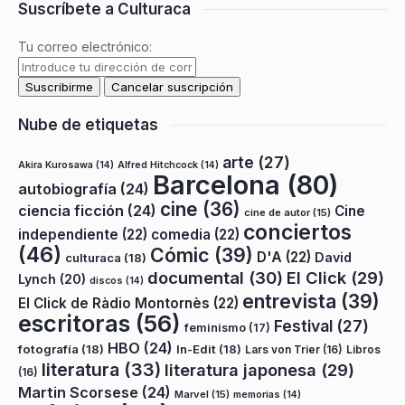
Suscríbete a Culturaca
Tu correo electrónico:
Nube de etiquetas
arte
(27)
Akira Kurosawa
(14)
Alfred Hitchcock
(14)
Barcelona
(80)
autobiografía
(24)
cine
(36)
ciencia ficción
(24)
Cine
cine de autor
(15)
conciertos
independiente
(22)
comedia
(22)
(46)
Cómic
(39)
D'A
(22)
David
culturaca
(18)
documental
(30)
El Click
(29)
Lynch
(20)
discos
(14)
entrevista
(39)
El Click de Ràdio Montornès
(22)
escritoras
(56)
Festival
(27)
feminismo
(17)
HBO
(24)
fotografía
(18)
In-Edit
(18)
Lars von Trier
(16)
Libros
literatura
(33)
literatura japonesa
(29)
(16)
Martin Scorsese
(24)
Marvel
(15)
memorias
(14)