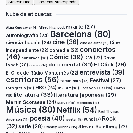
Nube de etiquetas
arte
(27)
Akira Kurosawa
(14)
Alfred Hitchcock
(14)
Barcelona
(80)
autobiografía
(24)
cine
(36)
ciencia ficción
(24)
Cine
cine de autor
(15)
conciertos
independiente
(22)
comedia
(22)
(46)
Cómic
(39)
D'A
(22)
David
culturaca
(18)
documental
(30)
El Click
(29)
Lynch
(20)
discos
(14)
entrevista
(39)
El Click de Ràdio Montornès
(22)
escritoras
(56)
Festival
(27)
feminismo
(17)
HBO
(24)
fotografía
(18)
In-Edit
(18)
Lars von Trier
(16)
Libros
literatura
(33)
literatura japonesa
(29)
(16)
Martin Scorsese
(24)
Marvel
(15)
memorias
(14)
Música
(80)
Netflix
(54)
Paul Thomas
poesía
(40)
Rock
Punk
(17)
poeta
(15)
Anderson
(14)
(32)
serie
(28)
Steven Spielberg
(22)
Stanley Kubrick
(15)