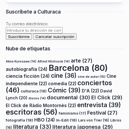
Suscríbete a Culturaca
Tu correo electrónico:
Nube de etiquetas
arte
(27)
Akira Kurosawa
(14)
Alfred Hitchcock
(14)
Barcelona
(80)
autobiografía
(24)
cine
(36)
ciencia ficción
(24)
Cine
cine de autor
(15)
conciertos
independiente
(22)
comedia
(22)
(46)
Cómic
(39)
D'A
(22)
David
culturaca
(18)
documental
(30)
El Click
(29)
Lynch
(20)
discos
(14)
entrevista
(39)
El Click de Ràdio Montornès
(22)
escritoras
(56)
Festival
(27)
feminismo
(17)
HBO
(24)
fotografía
(18)
In-Edit
(18)
Lars von Trier
(16)
Libros
literatura
(33)
literatura japonesa
(29)
(16)