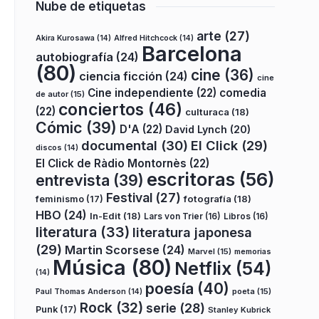
Nube de etiquetas
arte
(27)
Akira Kurosawa
(14)
Alfred Hitchcock
(14)
Barcelona
autobiografía
(24)
(80)
cine
(36)
ciencia ficción
(24)
cine
Cine independiente
(22)
comedia
de autor
(15)
conciertos
(46)
(22)
culturaca
(18)
Cómic
(39)
D'A
(22)
David Lynch
(20)
documental
(30)
El Click
(29)
discos
(14)
El Click de Ràdio Montornès
(22)
escritoras
(56)
entrevista
(39)
Festival
(27)
fotografía
(18)
feminismo
(17)
HBO
(24)
In-Edit
(18)
Lars von Trier
(16)
Libros
(16)
literatura
(33)
literatura japonesa
(29)
Martin Scorsese
(24)
Marvel
(15)
memorias
Música
(80)
Netflix
(54)
(14)
poesía
(40)
poeta
(15)
Paul Thomas Anderson
(14)
Rock
(32)
serie
(28)
Punk
(17)
Stanley Kubrick