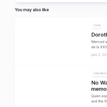
You may also like
Cine
Doroth
Merced al
de la XXI
julio 2, 20
Literatur
No Wa
memor
Quien esp
and the R