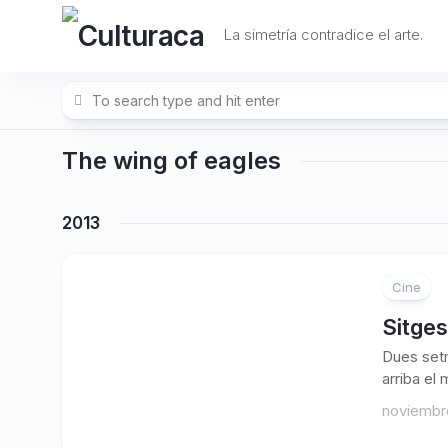
Skip
to
La simetría contradice el arte.
content
The wing of eagles
2013
Cine
Sitges
Dues setm
arriba el
noviembre