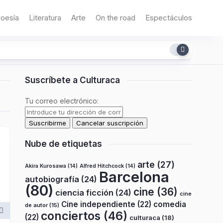
oesía
Literatura
Arte
On the road
Espectáculos
Suscríbete a Culturaca
Tu correo electrónico:
Nube de etiquetas
arte
(27)
Akira Kurosawa
(14)
Alfred Hitchcock
(14)
Barcelona
autobiografía
(24)
(80)
cine
(36)
ciencia ficción
(24)
cine
Cine independiente
(22)
comedia
de autor
(15)
conciertos
(46)
(22)
culturaca
(18)