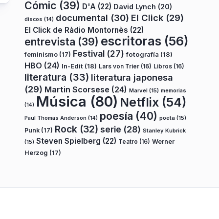
Cómic
(39)
D'A
(22)
David Lynch
(20)
documental
(30)
El Click
(29)
discos
(14)
El Click de Ràdio Montornès
(22)
escritoras
(56)
entrevista
(39)
Festival
(27)
fotografía
(18)
feminismo
(17)
HBO
(24)
In-Edit
(18)
Lars von Trier
(16)
Libros
(16)
literatura
(33)
literatura japonesa
(29)
Martin Scorsese
(24)
Marvel
(15)
memorias
Música
(80)
Netflix
(54)
(14)
poesía
(40)
poeta
(15)
Paul Thomas Anderson
(14)
Rock
(32)
serie
(28)
Punk
(17)
Stanley Kubrick
Steven Spielberg
(22)
Teatro
(16)
Werner
(15)
Herzog
(17)