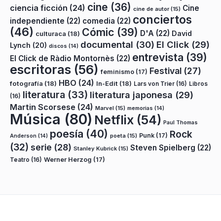
cine
(36)
ciencia ficción
(24)
Cine
cine de autor
(15)
conciertos
independiente
(22)
comedia
(22)
(46)
Cómic
(39)
D'A
(22)
David
culturaca
(18)
documental
(30)
El Click
(29)
Lynch
(20)
discos
(14)
entrevista
(39)
El Click de Ràdio Montornès
(22)
escritoras
(56)
Festival
(27)
feminismo
(17)
HBO
(24)
fotografía
(18)
In-Edit
(18)
Lars von Trier
(16)
Libros
literatura
(33)
literatura japonesa
(29)
(16)
Martin Scorsese
(24)
Marvel
(15)
memorias
(14)
Música
(80)
Netflix
(54)
Paul Thomas
poesía
(40)
Rock
Punk
(17)
poeta
(15)
Anderson
(14)
(32)
serie
(28)
Steven Spielberg
(22)
Stanley Kubrick
(15)
Teatro
(16)
Werner Herzog
(17)