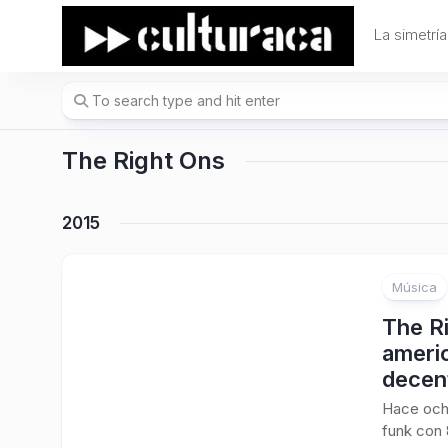
Skip
to
La simetría
content
The Right Ons
2015
Música
The Ri
ameri
decen
Hace ocho
funk con 