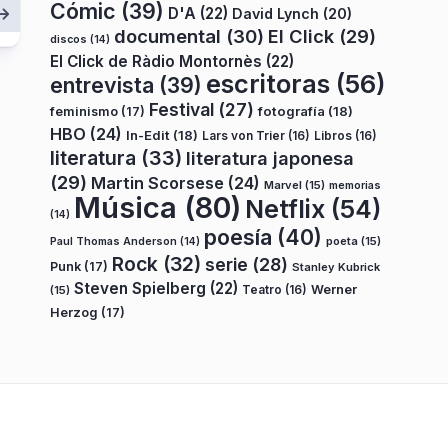
Cómic
(39)
D'A
(22)
David Lynch
(20)
documental
(30)
El Click
(29)
discos
(14)
El Click de Ràdio Montornès
(22)
escritoras
(56)
entrevista
(39)
Festival
(27)
fotografía
(18)
feminismo
(17)
HBO
(24)
In-Edit
(18)
Lars von Trier
(16)
Libros
(16)
literatura
(33)
literatura japonesa
(29)
Martin Scorsese
(24)
Marvel
(15)
memorias
Música
(80)
Netflix
(54)
(14)
poesía
(40)
poeta
(15)
Paul Thomas Anderson
(14)
Rock
(32)
serie
(28)
Punk
(17)
Stanley Kubrick
Steven Spielberg
(22)
Teatro
(16)
Werner
(15)
Herzog
(17)