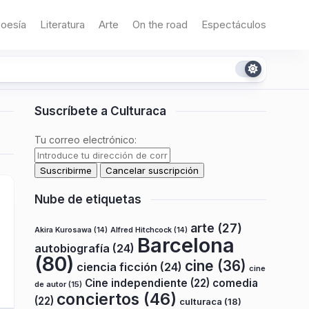
oesía
Literatura
Arte
On the road
Espectáculos
Suscríbete a Culturaca
Tu correo electrónico:
Nube de etiquetas
arte
(27)
Akira Kurosawa
(14)
Alfred Hitchcock
(14)
Barcelona
autobiografía
(24)
(80)
cine
(36)
ciencia ficción
(24)
cine
Cine independiente
(22)
comedia
de autor
(15)
conciertos
(46)
(22)
culturaca
(18)