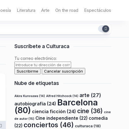
oesía
Literatura
Arte
On the road
Espectáculos
Suscríbete a Culturaca
Tu correo electrónico:
Nube de etiquetas
arte
(27)
Akira Kurosawa
(14)
Alfred Hitchcock
(14)
Barcelona
autobiografía
(24)
(80)
cine
(36)
ciencia ficción
(24)
cine
Cine independiente
(22)
comedia
de autor
(15)
conciertos
(46)
(22)
culturaca
(18)