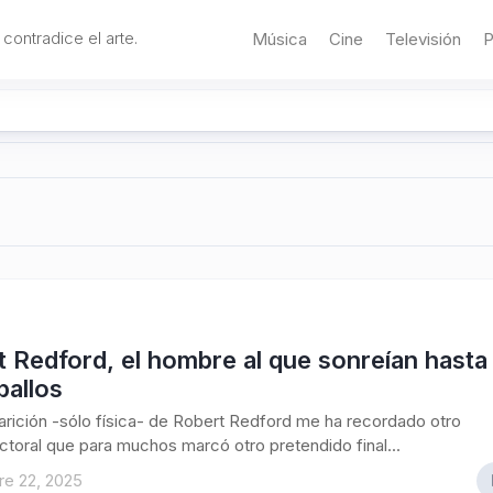
 contradice el arte.
Música
Cine
Televisión
P
 Redford, el hombre al que sonreían hasta
ballos
rición -sólo física- de Robert Redford me ha recordado otro
toral que para muchos marcó otro pretendido final...
re 22, 2025