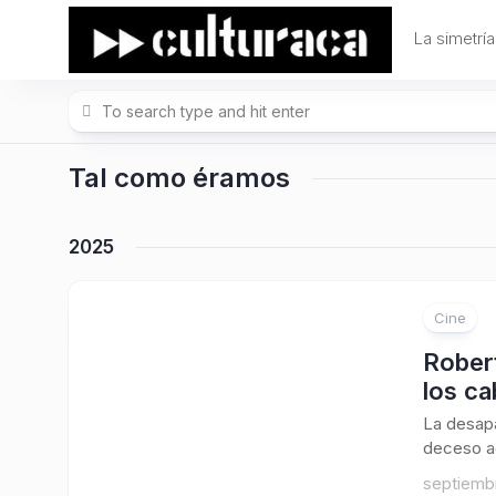
Skip
to
La simetría
content
Tal como éramos
2025
Cine
Robert
los ca
La desapa
deceso ac
septiemb