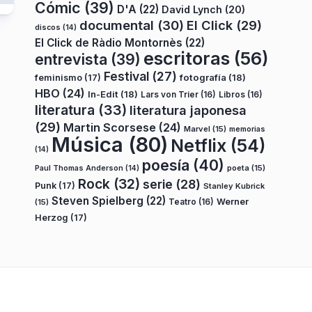
Cómic
(39)
D'A
(22)
David Lynch
(20)
documental
(30)
El Click
(29)
discos
(14)
El Click de Ràdio Montornès
(22)
escritoras
(56)
entrevista
(39)
Festival
(27)
fotografía
(18)
feminismo
(17)
HBO
(24)
In-Edit
(18)
Lars von Trier
(16)
Libros
(16)
literatura
(33)
literatura japonesa
(29)
Martin Scorsese
(24)
Marvel
(15)
memorias
Música
(80)
Netflix
(54)
(14)
poesía
(40)
poeta
(15)
Paul Thomas Anderson
(14)
Rock
(32)
serie
(28)
Punk
(17)
Stanley Kubrick
Steven Spielberg
(22)
Teatro
(16)
Werner
(15)
Herzog
(17)