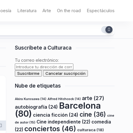
oesía
Literatura
Arte
On the road
Espectáculos
Suscríbete a Culturaca
Tu correo electrónico:
Nube de etiquetas
arte
(27)
Akira Kurosawa
(14)
Alfred Hitchcock
(14)
Barcelona
autobiografía
(24)
(80)
cine
(36)
ciencia ficción
(24)
cine
Cine independiente
(22)
comedia
de autor
(15)
conciertos
(46)
(22)
culturaca
(18)