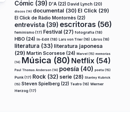
Cómic
(39)
D'A
(22)
David Lynch
(20)
documental
(30)
El Click
(29)
discos
(14)
El Click de Ràdio Montornès
(22)
escritoras
(56)
entrevista
(39)
Festival
(27)
fotografía
(18)
feminismo
(17)
HBO
(24)
In-Edit
(18)
Lars von Trier
(16)
Libros
(16)
literatura
(33)
literatura japonesa
(29)
Martin Scorsese
(24)
Marvel
(15)
memorias
Música
(80)
Netflix
(54)
(14)
poesía
(40)
poeta
(15)
Paul Thomas Anderson
(14)
Rock
(32)
serie
(28)
Punk
(17)
Stanley Kubrick
Steven Spielberg
(22)
Teatro
(16)
Werner
(15)
Herzog
(17)