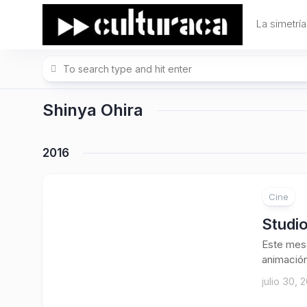
Skip
to
La simetría
content
Shinya Ohira
2016
Cine
Studio
Este mes 
animación
julio 30, 