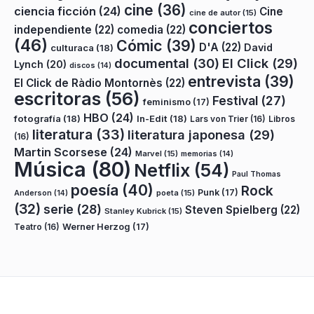
cine
(36)
ciencia ficción
(24)
Cine
cine de autor
(15)
conciertos
independiente
(22)
comedia
(22)
(46)
Cómic
(39)
D'A
(22)
David
culturaca
(18)
documental
(30)
El Click
(29)
Lynch
(20)
discos
(14)
entrevista
(39)
El Click de Ràdio Montornès
(22)
escritoras
(56)
Festival
(27)
feminismo
(17)
HBO
(24)
fotografía
(18)
In-Edit
(18)
Lars von Trier
(16)
Libros
literatura
(33)
literatura japonesa
(29)
(16)
Martin Scorsese
(24)
Marvel
(15)
memorias
(14)
Música
(80)
Netflix
(54)
Paul Thomas
poesía
(40)
Rock
Punk
(17)
poeta
(15)
Anderson
(14)
(32)
serie
(28)
Steven Spielberg
(22)
Stanley Kubrick
(15)
Teatro
(16)
Werner Herzog
(17)