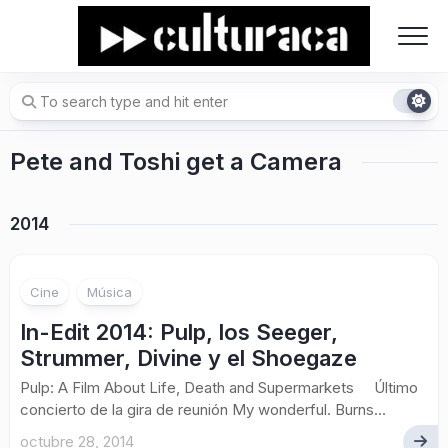
Skip
to
content
Pete and Toshi get a Camera
2014
Cine
Música
In-Edit 2014: Pulp, los Seeger,
Strummer, Divine y el Shoegaze
Pulp: A Film About Life, Death and Supermarkets Último
concierto de la gira de reunión My wonderful. Burns...
octubre 28, 2014