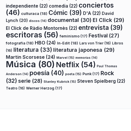
conciertos
independiente
(22)
comedia
(22)
(46)
Cómic
(39)
D'A
(22)
David
culturaca
(18)
documental
(30)
El Click
(29)
Lynch
(20)
discos
(14)
entrevista
(39)
El Click de Ràdio Montornès
(22)
escritoras
(56)
Festival
(27)
feminismo
(17)
HBO
(24)
fotografía
(18)
In-Edit
(18)
Lars von Trier
(16)
Libros
literatura
(33)
literatura japonesa
(29)
(16)
Martin Scorsese
(24)
Marvel
(15)
memorias
(14)
Música
(80)
Netflix
(54)
Paul Thomas
poesía
(40)
Rock
Punk
(17)
poeta
(15)
Anderson
(14)
(32)
serie
(28)
Steven Spielberg
(22)
Stanley Kubrick
(15)
Teatro
(16)
Werner Herzog
(17)