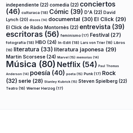
conciertos
independiente
(22)
comedia
(22)
(46)
Cómic
(39)
D'A
(22)
David
culturaca
(18)
documental
(30)
El Click
(29)
Lynch
(20)
discos
(14)
entrevista
(39)
El Click de Ràdio Montornès
(22)
escritoras
(56)
Festival
(27)
feminismo
(17)
HBO
(24)
fotografía
(18)
In-Edit
(18)
Lars von Trier
(16)
Libros
literatura
(33)
literatura japonesa
(29)
(16)
Martin Scorsese
(24)
Marvel
(15)
memorias
(14)
Música
(80)
Netflix
(54)
Paul Thomas
poesía
(40)
Rock
Punk
(17)
poeta
(15)
Anderson
(14)
(32)
serie
(28)
Steven Spielberg
(22)
Stanley Kubrick
(15)
Teatro
(16)
Werner Herzog
(17)