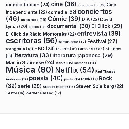
cine
(36)
ciencia ficción
(24)
Cine
cine de autor
(15)
conciertos
independiente
(22)
comedia
(22)
(46)
Cómic
(39)
D'A
(22)
David
culturaca
(18)
documental
(30)
El Click
(29)
Lynch
(20)
discos
(14)
entrevista
(39)
El Click de Ràdio Montornès
(22)
escritoras
(56)
Festival
(27)
feminismo
(17)
HBO
(24)
fotografía
(18)
In-Edit
(18)
Lars von Trier
(16)
Libros
literatura
(33)
literatura japonesa
(29)
(16)
Martin Scorsese
(24)
Marvel
(15)
memorias
(14)
Música
(80)
Netflix
(54)
Paul Thomas
poesía
(40)
Rock
Punk
(17)
poeta
(15)
Anderson
(14)
(32)
serie
(28)
Steven Spielberg
(22)
Stanley Kubrick
(15)
Teatro
(16)
Werner Herzog
(17)