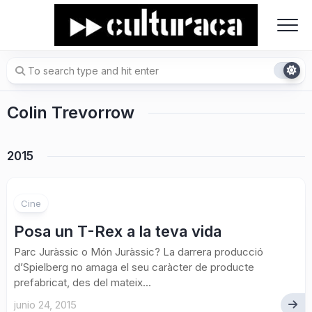
Skip
to
content
Colin Trevorrow
2015
Cine
Posa un T-Rex a la teva vida
Parc Juràssic o Món Juràssic? La darrera producció
d’Spielberg no amaga el seu caràcter de producte
prefabricat, des del mateix...
junio 24, 2015