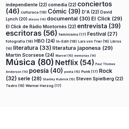
conciertos
independiente
(22)
comedia
(22)
(46)
Cómic
(39)
D'A
(22)
David
culturaca
(18)
documental
(30)
El Click
(29)
Lynch
(20)
discos
(14)
entrevista
(39)
El Click de Ràdio Montornès
(22)
escritoras
(56)
Festival
(27)
feminismo
(17)
HBO
(24)
fotografía
(18)
In-Edit
(18)
Lars von Trier
(16)
Libros
literatura
(33)
literatura japonesa
(29)
(16)
Martin Scorsese
(24)
Marvel
(15)
memorias
(14)
Música
(80)
Netflix
(54)
Paul Thomas
poesía
(40)
Rock
Punk
(17)
poeta
(15)
Anderson
(14)
(32)
serie
(28)
Steven Spielberg
(22)
Stanley Kubrick
(15)
Teatro
(16)
Werner Herzog
(17)