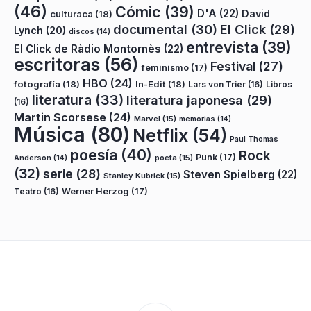
(46)
Cómic
(39)
D'A
(22)
David
culturaca
(18)
documental
(30)
El Click
(29)
Lynch
(20)
discos
(14)
entrevista
(39)
El Click de Ràdio Montornès
(22)
escritoras
(56)
Festival
(27)
feminismo
(17)
HBO
(24)
fotografía
(18)
In-Edit
(18)
Lars von Trier
(16)
Libros
literatura
(33)
literatura japonesa
(29)
(16)
Martin Scorsese
(24)
Marvel
(15)
memorias
(14)
Música
(80)
Netflix
(54)
Paul Thomas
poesía
(40)
Rock
Punk
(17)
poeta
(15)
Anderson
(14)
(32)
serie
(28)
Steven Spielberg
(22)
Stanley Kubrick
(15)
Teatro
(16)
Werner Herzog
(17)