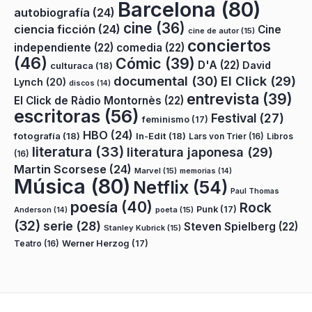
Barcelona
(80)
autobiografía
(24)
cine
(36)
ciencia ficción
(24)
Cine
cine de autor
(15)
conciertos
independiente
(22)
comedia
(22)
(46)
Cómic
(39)
D'A
(22)
David
culturaca
(18)
documental
(30)
El Click
(29)
Lynch
(20)
discos
(14)
entrevista
(39)
El Click de Ràdio Montornès
(22)
escritoras
(56)
Festival
(27)
feminismo
(17)
HBO
(24)
fotografía
(18)
In-Edit
(18)
Lars von Trier
(16)
Libros
literatura
(33)
literatura japonesa
(29)
(16)
Martin Scorsese
(24)
Marvel
(15)
memorias
(14)
Música
(80)
Netflix
(54)
Paul Thomas
poesía
(40)
Rock
Punk
(17)
poeta
(15)
Anderson
(14)
(32)
serie
(28)
Steven Spielberg
(22)
Stanley Kubrick
(15)
Teatro
(16)
Werner Herzog
(17)